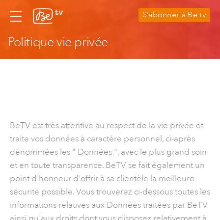
S’abonner à Be tv
Politique vie privée
BeTV est très attentive au respect de la vie privée et
traite vos données à caractère personnel, ci-après
dénommées les " Données ", avec le plus grand soin
et en toute transparence. BeTV se fait également un
point d'honneur d'offrir à sa clientèle la meilleure
sécurité possible. Vous trouverez ci-dessous toutes les
informations relatives aux Données traitées par BeTV
ainsi qu'aux droits dont vous disposez relativement à